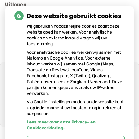
Uitlopen
Deze website gebruikt cookies
De huisarts kan uitlopen door spoed in de praktijk,
Wij gebruiken noodzakelijke cookies zodat deze
spoedvisite of overleg met de specialisten, wat
website goed kan werken. Voor analytische
niet kan wachten. U kunt hierover bij de
cookies en externe inhoud vragen wij uw
assistente informeren
toestemming.
Voor analytische cookies werken wij samen met
Matomo en Google Analytics. Voor externe
inhoud werken wij samen met Google (Maps,
Translate en Reviews), YouTube, Vimeo,
Facebook, Instagram, X (Twitter), Qualizorg,
Patiëntenvertellen en ZorgkaartNederland. Deze
partijen kunnen gegevens zoals uw IP-adres
U heeft geen toestemming gegeven
verwerken.
voor
externe inhoud
die nodig is om dit
te zien.
Via Cookie-instellingen onderaan de website kunt
u op ieder moment uw toestemming intrekken of
Cookie-instellingen wijzigen
aanpassen.
Lees meer over onze Privacy- en
Ga
Cookieverklaring.
naar
het