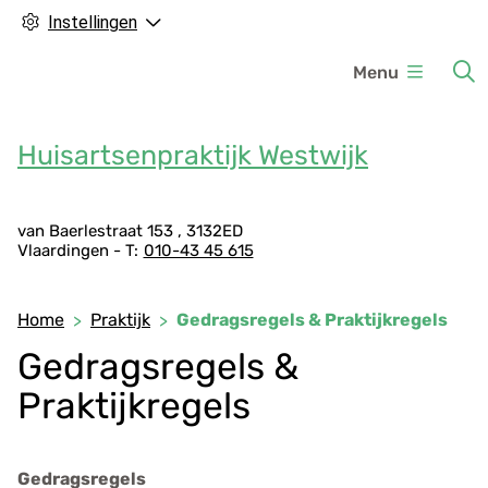
Instellingen
H
Menu
o
o
f
Huisartsenpraktijk Westwijk
d
m
A
e
van Baerlestraat
153
3132ED
Vlaardingen
010-43 45 615
d
n
r
u
e
Home
Praktijk
Gedragsregels & Praktijkregels
s
Gedragsregels &
g
e
Praktijkregels
g
e
v
Gedragsregels