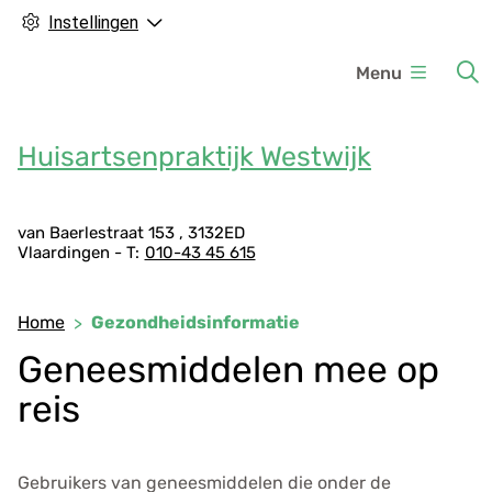
Instellingen
H
Menu
o
o
f
Huisartsenpraktijk Westwijk
d
m
A
e
van Baerlestraat
153
3132ED
Vlaardingen
010-43 45 615
d
n
r
u
e
Home
Gezondheidsinformatie
s
Geneesmiddelen mee op
g
e
reis
g
e
v
Gebruikers van geneesmiddelen die onder de