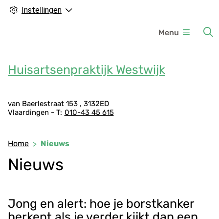
Instellingen
H
Menu
o
o
f
Huisartsenpraktijk Westwijk
d
m
A
e
van Baerlestraat
153
3132ED
Vlaardingen
010-43 45 615
d
n
r
u
e
Home
Nieuws
s
Nieuws
g
e
g
e
Jong en alert: hoe je borstkanker
v
herkent als je verder kijkt dan een