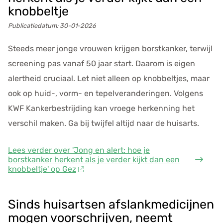
e
knobbeltje
n
Publicatiedatum:
30-01-2026
s
Steeds meer jonge vrouwen krijgen borstkanker, terwijl
screening pas vanaf 50 jaar start. Daarom is eigen
alertheid cruciaal. Let niet alleen op knobbeltjes, maar
ook op huid-, vorm- en tepelveranderingen. Volgens
KWF Kankerbestrijding kan vroege herkenning het
verschil maken. Ga bij twijfel altijd naar de huisarts.
Lees verder
over 'Jong en alert: hoe je
borstkanker herkent als je verder kijkt dan een
knobbeltje' op Gez
Sinds huisartsen afslankmedicijnen
mogen voorschrijven, neemt