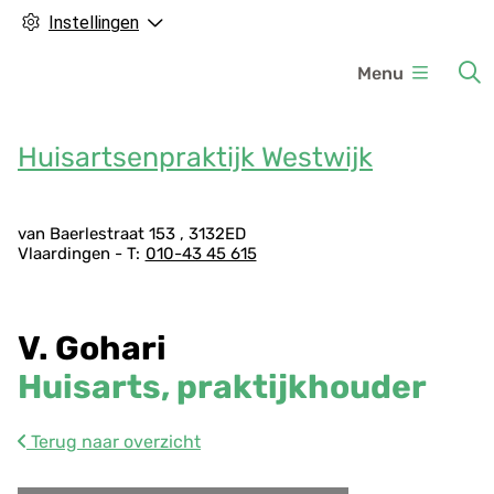
Instellingen
H
Menu
o
o
f
Huisartsenpraktijk Westwijk
d
m
A
e
van Baerlestraat
153
3132ED
Vlaardingen
010-43 45 615
d
n
r
u
e
V. Gohari
s
g
Huisarts, praktijkhouder
e
g
Terug naar overzicht
e
v